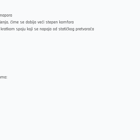
 napora
ljenja, čime se dobija veći stepen komfora
 kratkom spoju koji se napaja od statičkog pretvarača
ama: