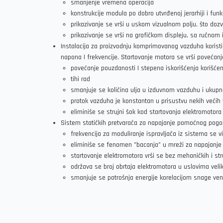
smanjenje vremena operacija
konstrukcije modula po dobro utvrđenoj jerarhiji i fu
prikazivanje se vrši u uskom vizualnom polju, što dozv
prikazivanje se vrši na grafičkom displeju, sa ručnom
Instalacija za proizvodnju komprimovanog vazduha koristi
napona I frekvencije. Startovanje motora se vrši povećan
povećanje pouzdanosti I stepena iskorišćenja korišć
tihi rad
smanjuje se količina ulja u izduvnom vazduhu i ukupna
protok vazduha je konstantan u prisustvu nekih većih 
eliminiše se strujni šok kod startovanja elektromotora
Sistem statičkih pretvarača za napajanje pomoćnog pogon
frekvencija za moduliranje ispravljača iz sistema se 
eliminiše se fenomen "bacanja" u mreži za napajanje
startovanje elektromotora vrši se bez mehaničkih i str
održava se broj obrtaja elektromotora u uslovima ve
smanjuje se potrošnja energije korelacijom snage vent