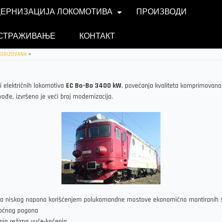
ЕРНИЗАЦИЈА ЛОКОМОТИВА
ПРОИЗВОДИ
+
СТРАЖИВАЊЕ
КОНТАКТ
TORIZOVANA
>
 električnih lokomotiva
EC Bo-Bo 3400 kW
, povećanja kvaliteta komprimovano
đe, izvršeno je veći broj modernizacija.
ima niskog napona korišćenjem polukomandne mostove ekonomično montiranih 
omoćnog pogona
anja režima vuče-kočenja