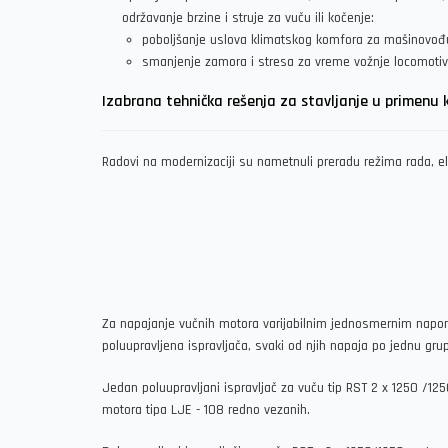
održavanje brzine i struje za vuču ili kočenje:
poboljšanje uslova klimatskog komfora za mašinovođu
smanjenje zamora i stresa za vreme vožnje locomoti
Izabrana tehnička rešenja za stavljanje u primenu 
Radovi na modernizaciji su nametnuli preradu režima rada, el
Za napajanje vučnih motora varijabilnim jednosmernim napon
poluupravljena ispravljača, svaki od njih napaja po jednu gru
Jedan poluupravljani ispravljač za vuču tip RST 2 x 1250 /
motora tipa LJE - 108 redno vezanih.