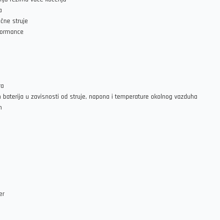
a
čne struje
rformance
ra
 baterija u zavisnosti od struje, napona i temperature okolnog vazduha
m
er