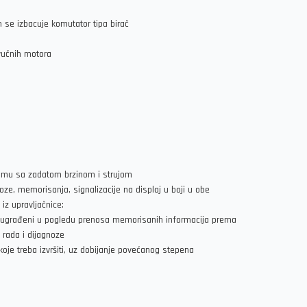
se izbacuje komutator tipa birač
vučnih motora
žimu sa zadatom brzinom i strujom
e, memorisanja, signalizacije na displaj u boji u obe
z upravljačnice:
no ugrađeni u pogledu prenosa memorisanih informacija prema
 rada i dijagnoze
je treba izvršiti, uz dobijanje povećanog stepena