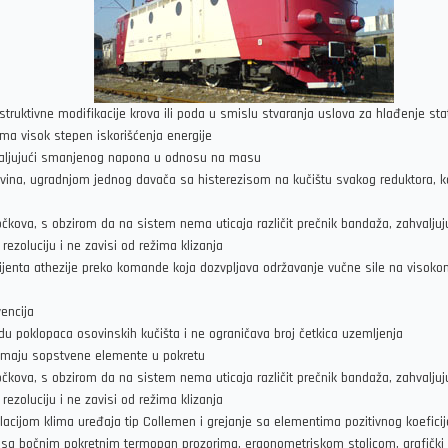
ruktivne modifikacije krova ili poda u smislu stvaranja uslova za hlađenje stat
ma visok stepen iskorišćenja energije
ahvaljujući smanjenog napona u odnosu na masu
ovina, ugradnjom jednog davača sa histerezisom na kučištu svakog reduktora, koji
kova, s obzirom da na sistem nema uticaja različit prečnik bandaža, zahvaljuj
ezoluciju i ne zavisi od režima klizanja
ijenta athezije preko komande koja dozvpljava održavanje vučne sile na visokom n
vencija
u poklopaca osovinskih kučišta i ne ograničava broj četkica uzemljenja
nemaju sopstvene elemente u pokretu
kova, s obzirom da na sistem nema uticaja različit prečnik bandaža, zahvaljuj
ezoluciju i ne zavisi od režima klizanja
lacijom klima uređaja tip Collemen i grejanje sa elementima pozitivnog koefic
, sa bočnim pokretnim termopan prozorima, ergonometriskom stolicom, grafički