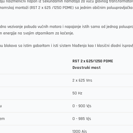
varaju naizmenični napon iz sekundarnih namotaja za vuču glavnog transformator
nomskoj montaži (RST 2 x 625 /1250 PDME) sa jednim običnim poluupravljačkog
redno vezivanje pobuda vučnih motora i napajanje istih samo od jednog poluupra
energije na svojim otpornikom za kočenje.
iku blokova sa istim gabaritom i isti sistem hlađenja kao I klasični diodni ispravl
RST 2 x 625/1250 PDME
Dvostruki most
2 x 625 Vns
50 Hz
u
0 - 900 Vjs
jem
0 - 985 Vjs
1300 Ajs