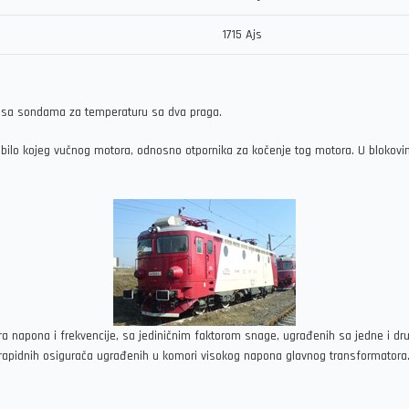
1715 Ajs
u sa sondama za temperaturu sa dva praga.
je bilo kojeg vučnog motora, odnosno otpornika za kočenje tog motora. U blokov
 napona i frekvencije, sa jediničnim faktorom snage, ugrađenih sa jedne i drug
rarapidnih osigurača ugrađenih u komori visokog napona glavnog transformatora