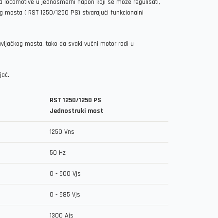
a locomotive u jednosmerni napon koji se može regulisati,
 mosta ( RST 1250/1250 PS) stvarajući funkcionalni
vljačkog mosta, tako da svaki vučni motor radi u
jač.
RST 1250/1250 PS
Jednostruki most
1250 Vns
50 Hz
0 - 900 Vjs
0 - 985 Vjs
1300 Ajs