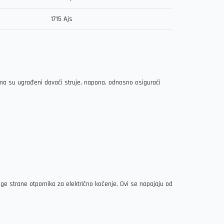
1715 Ajs
ima su ugrađeni davači struje, napona, odnosno osigurači
e strane otpornika za električno kočenje. Ovi se napajaju od
.