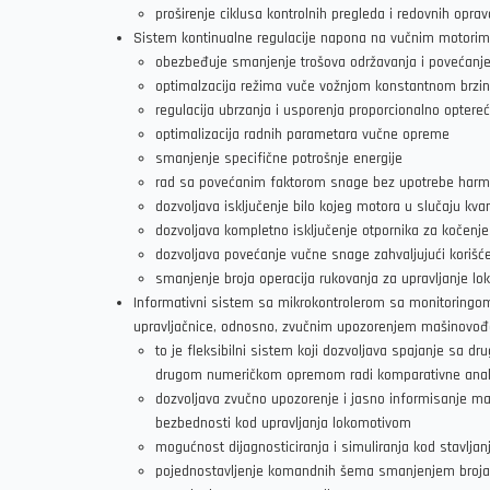
proširenje ciklusa kontrolnih pregleda i redovnih opra
Sistem kontinualne regulacije napona na vučnim motorim
obezbeđuje smanjenje trošova održavanja i povećanje 
optimalzacija režima vuče vožnjom konstantnom brzin
regulacija ubrzanja i usporenja proporcionalno optereće
optimalizacija radnih parametara vučne opreme
smanjenje specifične potrošnje energije
rad sa povećanim faktorom snage bez upotrebe harmon
dozvoljava isključenje bilo kojeg motora u slučaju kva
dozvoljava kompletno isključenje otpornika za kočen
dozvoljava povećanje vučne snage zahvaljujući korišć
smanjenje broja operacija rukovanja za upravljanje 
Informativni sistem sa mikrokontrolerom sa monitoringom 
upravljačnice, odnosno, zvučnim upozorenjem mašinovođe 
to je fleksibilni sistem koji dozvoljava spajanje s
drugom numeričkom opremom radi komparativne analize,
dozvoljava zvučno upozorenje i jasno informisanje ma
bezbednosti kod upravljanja lokomotivom
mogućnost dijagnosticiranja i simuliranja kod stavljan
pojednostavljenje komandnih šema smanjenjem broja r