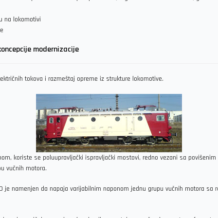
 na lokomotivi
ve
koncepcije modernizacije
ektričnih tokova i razmeštaj opreme iz strukture lokomotive.
om, koriste se poluupravljački ispravljački mostovi, redno vezani sa povišeni
pu vučnih motora.
1250 je namenjen da napaja varijabilnim naponom jednu grupu vučnih motora s