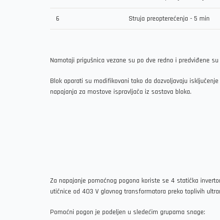
6
Struja preopterećenja - 5 min
Namotaji prigušnica vezane su po dve redno i predviđene s
Blok aparati su modifikovani tako da dozvoljavaju isključen
napajanja za mostove ispravljača iz sastava bloka.
Za napajanje pomoćnog pogona koriste se 4 statička invertora
utičnice od 403 V glavnog transformatora preko toplivih ult
Pomoćni pogon je podeljen u sledećim grupama snage: