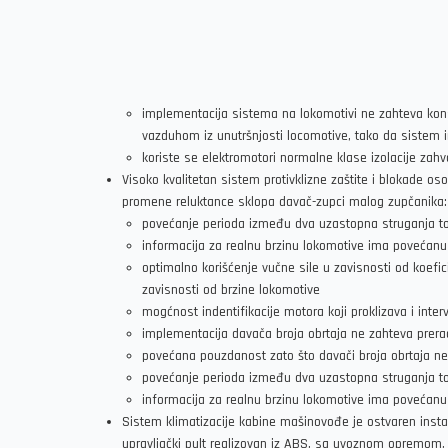
implementacija sistema na lokomotivi ne zahteva konst
vazduhom iz unutršnjosti locomotive, tako da sistem i
koriste se elektromotori normalne klase izolacije z
Visoko kvalitetan sistem protivklizne zaštite i blokade os
promene reluktance sklopa davač-zupci malog zupčanika:
povećanje perioda između dva uzastopna struganja toč
informacija za realnu brzinu lokomotive ima povećanu r
optimalno korišćenje vučne sile u zavisnosti od koefic
zavisnosti od brzine lokomotive
mogćnost indentifikacije motora koji proklizava i inter
implementacija davača broja obrtaja ne zahteva prerad
povećana pouzdanost zato što davači broja obrtaja 
povećanje perioda između dva uzastopna struganja toč
informacija za realnu brzinu lokomotive ima povećanu r
Sistem klimatizacije kabine mašinovođe je ostvaren insta
upravljački pult realizovan iz ABS, sa uvoznom opremom