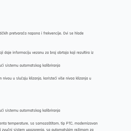
ičkih pretvarača napona i frekvencije. Ovi se hlade
 daje informaciju vezanu za broj obrtaja koji rezultira iz
ući sistemu automatskog kalibriranja
ivou u slučaju klizanja, koristeći više nivoa klizanja u
ući sistemu automatskog kalibriranja
ijenta temperature, sa samozaštitom, tip PTC, modernizovan
 i zvučni sistem upozorenja, sa automatskim režimom za