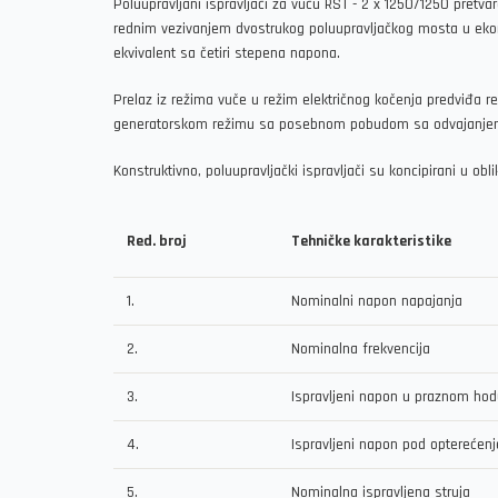
Poluupravljani ispravljači za vuču RST - 2 x 1250/1250 pret
rednim vezivanjem dvostrukog poluupravljačkog mosta u eko
ekvivalent sa četiri stepena napona.
Prelaz iz režima vuče u režim električnog kočenja predviđa 
generatorskom režimu sa posebnom pobudom sa odvajanjem 
Konstruktivno, poluupravljački ispravljači su koncipirani u obl
Red. broj
Tehničke karakteristike
1.
Nominalni napon napajanja
2.
Nominalna frekvencija
3.
Ispravljeni napon u praznom hod
4.
Ispravljeni napon pod opterećen
5.
Nominalna ispravljena struja