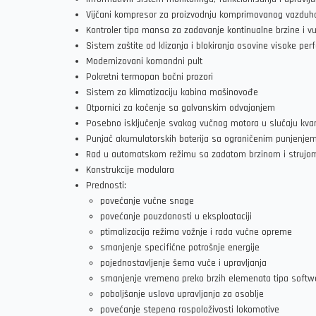
Vijčani kompresor za proizvodnju komprimovanog vazduh
Kontroler tipa mansa za zadavanje kontinualne brzine i vu
Sistem zaštite od klizanja i blokiranja osovine visoke pe
Modernizovani komandni pult
Pokretni termopan bočni prozori
Sistem za klimatizaciju kabina mašinovođe
Otpornici za kočenje sa galvanskim odvajanjem
Posebno isključenje svakog vučnog motora u slučaju kva
Punjač akumulatorskih baterija sa ograničenim punjenjem
Rad u automatskom režimu sa zadatom brzinom i strujo
Konstrukcije modulara
Prednosti:
povećanje vučne snage
povećanje pouzdanosti u eksploataciji
ptimalizacija režima vožnje i rada vučne opreme
smanjenje specifične potrošnje energije
pojednostavljenje šema vuče i upravljanja
smanjenje vremena preko brzih elemenata tipa softw
poboljšanje uslova upravljanja za osoblje
povećanje stepena raspoloživosti lokomotive