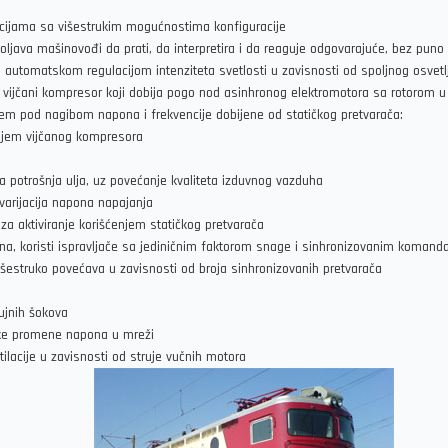
nkcijama sa višestrukim mogućnostima konfiguracije
oljava mašinovođi da prati, da interpretira i da reaguje odgovarajuće, bez puno
 i automatskom regulacijom intenziteta svetlosti u zavisnosti od spoljnog osvet
 vijčani kompresor koji dobija pogo nod asinhronog elektromotora sa rotorom u
jem pod nagibom napona i frekvencije dobijene od statičkog pretvarača:
enjem vijčanog kompresora
 potrošnja ulja, uz povećanje kvaliteta izduvnog vazduha
varijacija napona napajanja
 za aktiviranje korišćenjem statičkog pretvarača
a, koristi ispravljače sa jediničnim faktorom snage i sinhronizovanim komand
višestruko povećava u zavisnosti od broja sinhronizovanih pretvarača
ujnih šokova
like promene napona u mreži
ilacije u zavisnosti od struje vučnih motora