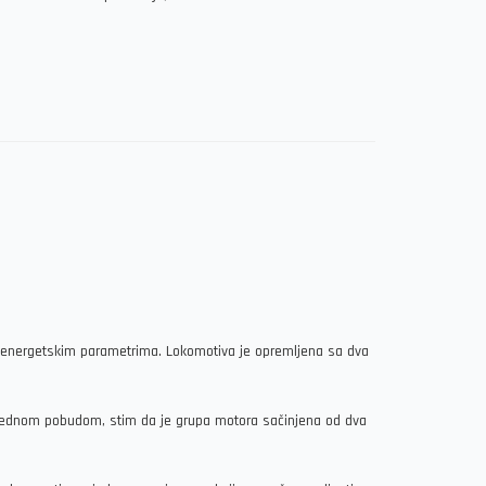
m energetskim parametrima. Lokomotiva je opremljena sa dva
a rednom pobudom, stim da je grupa motora sačinjena od dva