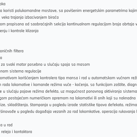
vaka
a koristi polukomandne mostove, sa povišenim energetskim parametrima kojim 
veka trajanja izbacivanjem birača
om propisana od saobraćajnih sekcija kontinualnom regulacijom broja obrtaja 
nju i kontrole klizanja
ičnih filtera
ra
je za svaki motor posebno u slučaju spoja sa masom
enom sistema regulacije
lokomotivom korišćenjem kontrolera tipa mansa i rad u automatskom vučnom re
rada lokomotive i komande režima vuče - kočenja, sa funkcijom zaštite, diagnoz
u slučaju pojave režima defekta, uz mogućnost ponovnog aktiviranja sistema i
a drugom postojećom numeričkom opremom na lokomotivi ili onih koji su naknad
 skladištenja, štampanja u pogledu izrade statistike tipova defekata, režima
šinovođe u pogledu događaja vezanih za rad lokomkotive, operacija rukovanja ko
ja u rad
eleja i kontaktora