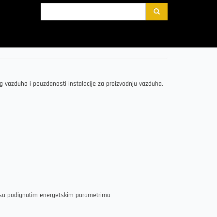
Претрага
g vazduha i pouzdanosti instalacije za proizvodnju vazduha,
sa podignutim energetskim parametrima