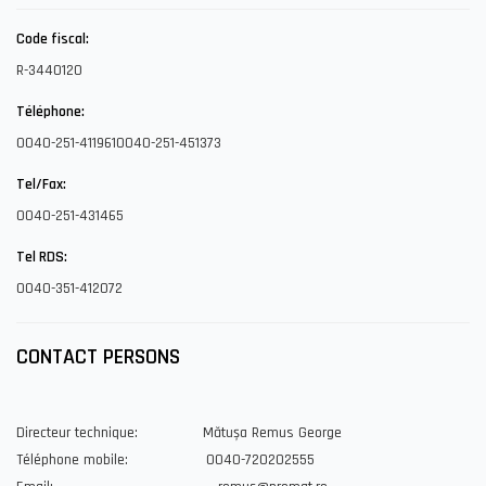
Code fiscal:
R-3440120
Téléphone:
0040-251-411961
0040-251-451373
Tel/Fax:
0040-251-431465
Tel RDS:
0040-351-412072
CONTACT PERSONS
Directeur technique: Mătușa Remus George
Téléphone mobile: 0040-720202555