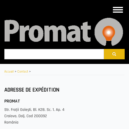
Aller
au
Toggle
contenu
naviga
principal
Rechercher
Accueil
>
Contact
>
ADRESSE DE EXPÉDITION
PROMAT
Str. Fraţii Goleşti, Bl. K28, Sc. 1, Ap. 4
Craiova, Dolj, Cod 200092
România