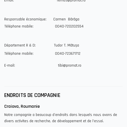
Email: remus@promat.ro
Responsable économique: Carmen Bărăga
Téléphone mobile: 0040-720202554
Département R & D: Tudor T. Mătușa
Téléphone mobile: 0040-723671712
E-mail: tibi@promat.ro
ENDROITS DE COMPAGNIE
Craiova, Roumanie
Notre compagnie a beaucoup d'endroits dans lesquels nous avons de
divers activites de recherche, de développement et de l'essai.