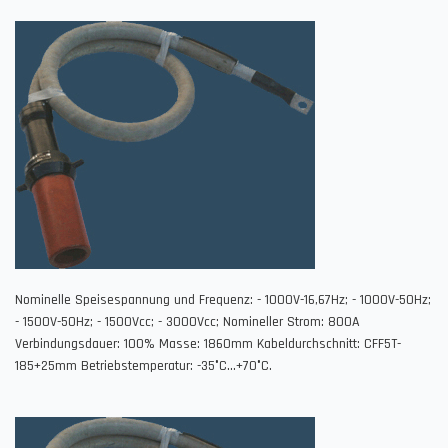
Nominelle Speisespannung und Frequenz: - 1000V-16,67Hz; - 1000V-50Hz;
- 1500V-50Hz; - 1500Vcc; - 3000Vcc; Nomineller Strom: 800A
Verbindungsdauer: 100% Masse: 1860mm Kabeldurchschnitt: CFF5T-
185+25mm Betriebstemperatur: -35°C...+70°C.