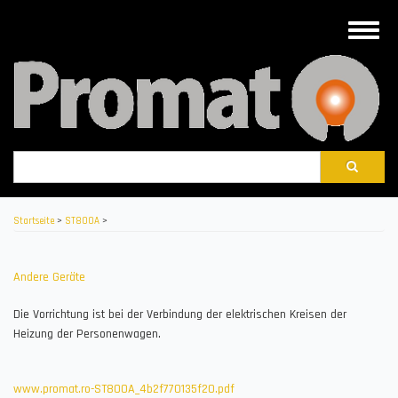
Direkt
zum
Toggle
Inhalt
naviga
Suche
Startseite
>
ST800A
>
Andere Geräte
Die Vorrichtung ist bei der Verbindung der elektrischen Kreisen der
Heizung der Personenwagen.
www.promat.ro-ST800A_4b2f770135f20.pdf