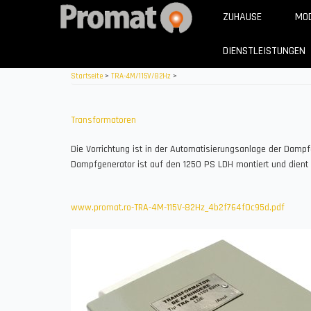
Direkt
ZUHAUSE
MOD
zum
Inhalt
DIENSTLEISTUNGEN
Startseite
>
TRA-4M/115V/82Hz
>
Transformatoren
Die Vorrichtung ist in der Automatisierungsanlage der Damp
Dampfgenerator ist auf den 1250 PS LDH montiert und dient
www.promat.ro-TRA-4M-115V-82Hz_4b2f764f0c95d.pdf