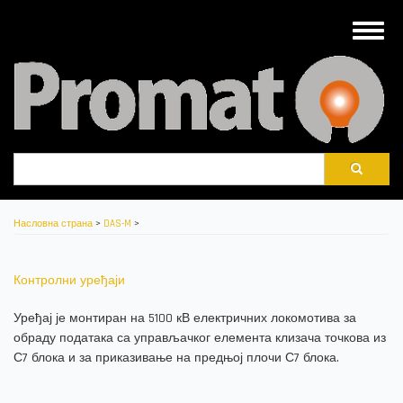
Skip
to
Toggle
main
naviga
content
Претрага
Насловна страна
>
DAS-M
>
Контролни уређаји
Уређај је монтиран на 5100 кВ електричних локомотива за
обраду података са управљачког елемента клизача точкова из
С7 блока и за приказивање на предњој плочи С7 блока.