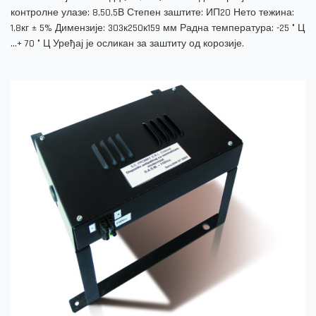
контролне улазе: 8,50,5В Степен заштите: ИП20 Нето тежина:
1,8кг ± 5% Димензије: 303к250к159 мм Радна температура: -25 ° Ц
...+ 70 ° Ц Уређај је осликан за заштиту од корозије.