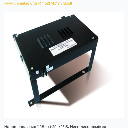
www.promat.ro-DAS-M_4b2f74b191318.pdf
Напон напајања: 110Вдц (-30, +25)% Ниво дисперзије за