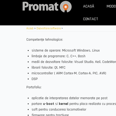
Mergi
ACASĂ
MODE
la
conţinutul
CONTACT
principal
Acasă
>
Dezvoltare software
>
Competențe tehnologice:
sisteme de operare: Microsoft Windows, Linux
limbaje de programare: C, C++, Bash
medii de dezvoltare folosite: Visual Studio, Keil, CodeWarr
librarii folosite: Qt, MFC
microcontroller ( ARM Cortex-M, Cortex-A, PIC, AVR)
DSP
Portofoliu:
aplicatie de interpretarea datelor memorate pe post
portare
u-boot
si
kernel
pentru placa realizata cu proce
soft pentru conducerea locomotivelor
firmware pentru tractiune