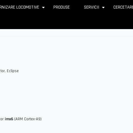
RNIZARE LOCOMOTIVE
PRODUSE
SERVICII
CERCETAR
+
+
ior, Eclipse
sor
imx6
(ARM Cortex-A9)