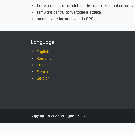
firmware pentru calculatorul de control si monitorizar
firmware pentru convertoarele statice
monitorizare locomotive prin GPS
Language
English
Romanian
Deutsch
French
Serbian
Copyright © 2026. All rights reserved