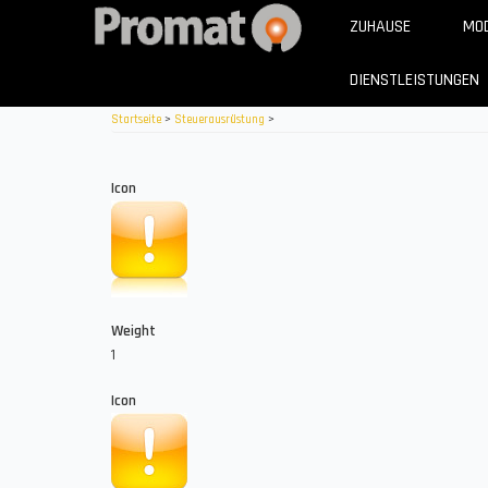
Direkt
ZUHAUSE
MOD
zum
Inhalt
DIENSTLEISTUNGEN
Startseite
>
Steuerausrüstung
>
Icon
Weight
1
Icon